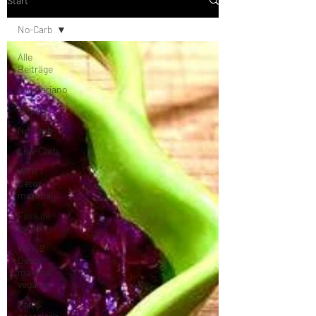
Start
No-Carb
Alle
Beiträge
Vegetariano
Vegano
No-Carb
Low-Carb
WFK 1
Detox
maximal
Fase de
estabi
WFK 2
Detox
maximal
vegano
Pan y