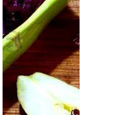
pastelería
Postres y
dulces
Aderezo
/Dip
Batido
WFK Tirol
WFK Tirol
Vegan
Fase de
Bestabi
vegano