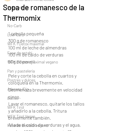
Sopa de romanesco de la
Vegetariano
Thermomix
Vegano
No-Carb
1 cebolla pequeña
Low-Carb
300 g de romanesco
WFK 1 Detox maximal
100 ml de leche de almendras
Fase de estabi
100 ml de caldo de verduras
50g de perejil
WFK 2 Detox maximal vegano
Pan y pastelería
Pele y corte la cebolla en cuartos y 
Postres y dulces
colóquela en la Thermomix. 
Aderezo /Dip
Desmenuza brevemente en velocidad 
cinco.
Batido
Lavar el romanesco, quitarle los tallos 
WFK Tirol
y añadirlo a la cebolla. Tritura 
WFK Tirol Vegan
brevemente también. 
Añade el caldo de verduras y el agua, 
Fase de Bestabi vegano