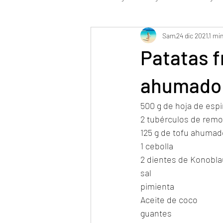
Sam
24 dic 2021
1 min
WFK 2 Detox maximal vegano
Pa
Patatas f
WFK Tirol Vegan
Fase de Bestab
ahumado 
500 g de hoja de esp
2 tubérculos de remo
125 g de tofu ahumad
1 cebolla
2 dientes de Konobl
sal
pimienta
Aceite de coco
guantes