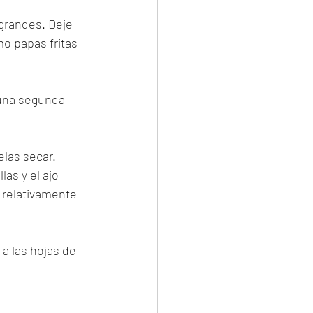
grandes. Deje 
o papas fritas 
 una segunda 
elas secar.
as y el ajo 
 relativamente 
a las hojas de 