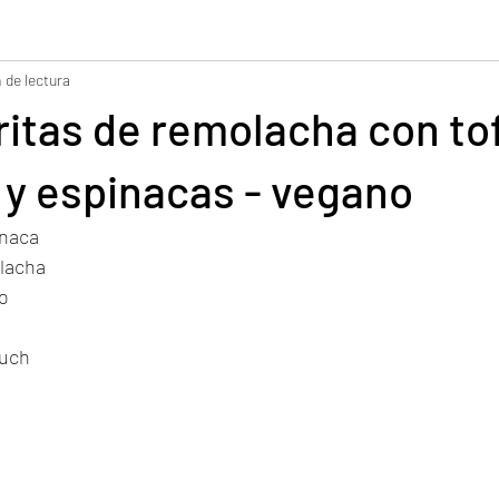
 de lectura
n y pastelería
Postres y dulces
Aderezo /Dip
Batido
ritas de remolacha con to
i vegano
y espinacas - vegano
inaca
lacha
o
auch