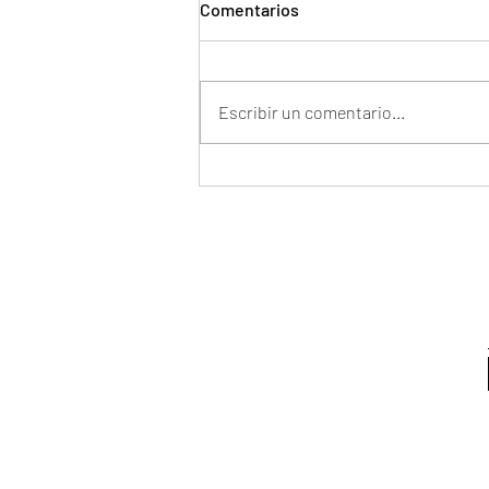
Comentarios
Escribir un comentario...
CRACKER DE ALMENDRA LOW
CARB Vegano Thermomix