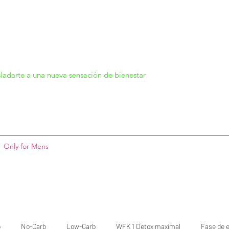
ladarte a una nueva sensación de bienestar
Only for Mens
o
No-Carb
Low-Carb
WFK 1 Detox maximal
Fase de e