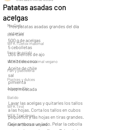
Patatas asadas con
Vegetariano
acelgas
Vegano
No-Carb
Tres patatas asadas grandes del día 
anterior
Low-Carb
500 g de acelgas
WFK 1 Detox maximal
5 cebolletas
Fase de estabi
Dos dientes de ajo
Aceite de coco
WFK 2 Detox maximal vegano
Aceite de chile
Pan y pastelería
sal
Postres y dulces
pimienta
Aderezo /Dip
nuez moscada
Batido
Lavar las acelgas y quitarles los tallos 
WFK Tirol
a las hojas. Corta los tallos en cubos 
WFK Tirol Vegan
pequeños y las hojas en tiras grandes. 
Deje ambos a un lado. Pelar la cebolla 
Fase de Bestabi vegano