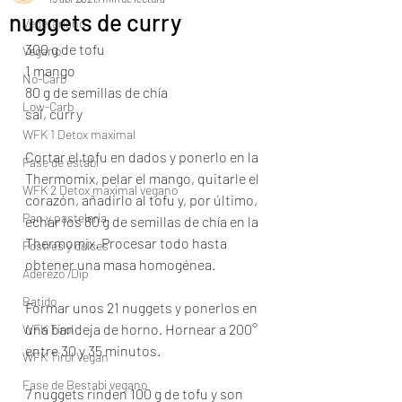
nuggets de curry
Vegetariano
300 g de tofu
Vegano
1 mango
No-Carb
80 g de semillas de chía
Low-Carb
sal, curry
WFK 1 Detox maximal
Cortar el tofu en dados y ponerlo en la 
Fase de estabi
Thermomix, pelar el mango, quitarle el 
WFK 2 Detox maximal vegano
corazón, añadirlo al tofu y, por último, 
Pan y pastelería
echar los 80 g de semillas de chía en la 
Thermomix. Procesar todo hasta 
Postres y dulces
obtener una masa homogénea.
Aderezo /Dip
Batido
Formar unos 21 nuggets y ponerlos en 
una bandeja de horno. Hornear a 200° 
WFK Tirol
entre 30 y 35 minutos.
WFK Tirol Vegan
Fase de Bestabi vegano
7 nuggets rinden 100 g de tofu y son 