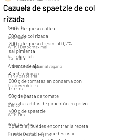
Cazuela de spaetzle de col
Vegetariano
rizada
Vegano
No-Carb
200 g de queso eatlea 
300 g de col rizada
Low-Carb
200 g de queso fresco al 0,2%.
WFK 1 Detox maximal
sal pimienta 
Fase de estabi
Cebolla 
1 diente de ajo
WFK 2 Detox maximal vegano
Aceite mínimo
Pan y pastelería
600 g de tomates en conserva con 
Postres y dulces
trozos 
Aderezo /Dip
30g de pasta de tomate
2 cucharaditas de pimentón en polvo 
Batido
400 g de spaetzle 
WFK Tirol
WFK Tirol Vegan
Spaetzle ( puedes encontrar la receta 
aquí en el blog. No puedes usar 
Fase de Bestabi vegano