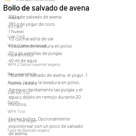
Bollo de salvado de avena
Vegetariano
100 g de salvado de avena
Vegano
180 g de yogur de coco
No-Carb
1 huevo
Low-Carb
1/2 cucharadita de sal
WFK 1 Detox maximal
1 paquete de levadura en polvo
20 g de semillas de pulgas
Fase de estabi
40 ml de agua
WFK 2 Detox maximal vegano
Pan y pastelería
Mezclar el salvado de avena, el yogur, 1 
huevo, la sal y la levadura en polvo. 
Postres y dulces
Agregue rápidamente las pulgas y el 
Aderezo /Dip
agua y déjelo en remojo durante 20 
Batido
minutos.
WFK Tirol
Forma bollos. Opcionalmente 
WFK Tirol Vegan
espolvorear con un poco de salvado 
Fase de Bestabi vegano
de avena.