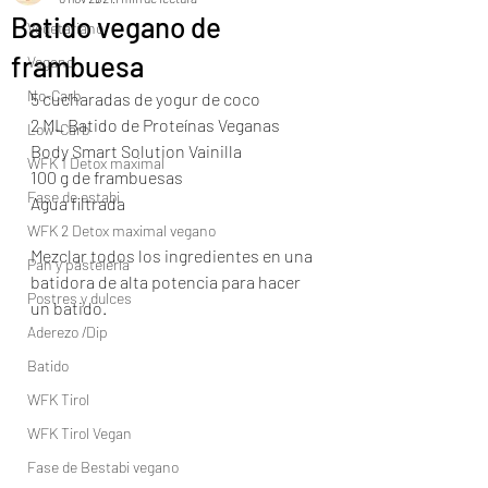
Batido vegano de
Vegetariano
frambuesa
Vegano
No-Carb
5 cucharadas de yogur de coco
2 ML Batido de Proteínas Veganas 
Low-Carb
Body Smart Solution Vainilla
WFK 1 Detox maximal
100 g de frambuesas
Fase de estabi
Agua filtrada
WFK 2 Detox maximal vegano
Mezclar todos los ingredientes en una 
Pan y pastelería
batidora de alta potencia para hacer 
Postres y dulces
un batido.
Aderezo /Dip
Batido
WFK Tirol
WFK Tirol Vegan
Fase de Bestabi vegano