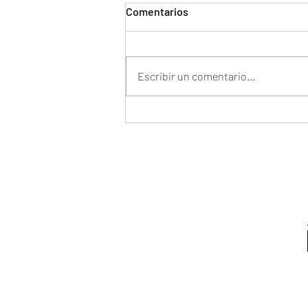
Comentarios
Escribir un comentario...
CRACKER DE ALMENDRA LOW
CARB Vegano Thermomix