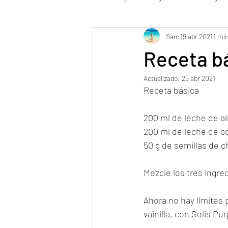
Sam
19 abr 2021
1 min
WFK 2 Detox maximal vegano
Pa
Receta bá
Actualizado:
26 abr 2021
WFK Tirol Vegan
Fase de Bestab
Receta básica
200 ml de leche de a
200 ml de leche de c
50 g de semillas de c
Mezcle los tres ingred
Ahora no hay límites 
vainilla, con Solis 