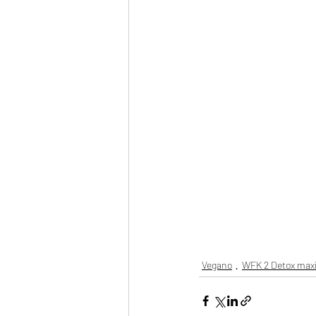
Vegano
WFK 2 Detox max