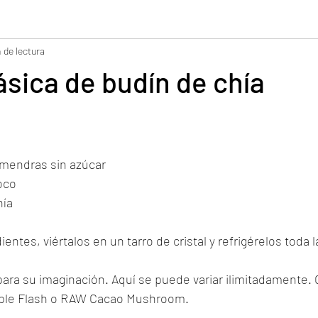
 de lectura
n y pastelería
Postres y dulces
Aderezo /Dip
Batido
sica de budín de chía
i vegano
lmendras sin azúcar
oco
hía
ientes, viértalos en un tarro de cristal y refrigérelos toda 
para su imaginación. Aquí se puede variar ilimitadamente. 
Purple Flash o RAW Cacao Mushroom.