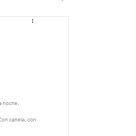
WFK Tirol
la noche.
Con canela, con 