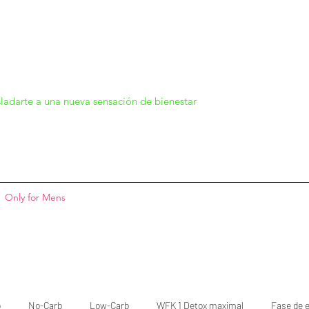
ladarte a una nueva sensación de bienestar
Only for Mens
o
No-Carb
Low-Carb
WFK 1 Detox maximal
Fase de e