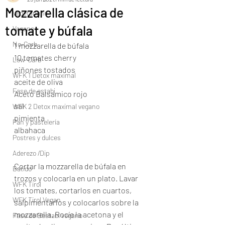
Mozzarella clásica de
Vegetariano
tomate y búfala
Vegano
No-Carb
1 mozzarella de búfala
10 tomates cherry
Low-Carb
piñones tostados
WFK 1 Detox maximal
aceite de oliva
Fase de estabi
Aceto Balsamico rojo
sal
WFK 2 Detox maximal vegano
pimienta
Pan y pastelería
albahaca
Postres y dulces
Aderezo /Dip
Cortar la mozzarella de búfala en 
Batido
trozos y colocarla en un plato. Lavar 
WFK Tirol
los tomates, cortarlos en cuartos, 
WFK Tirol Vegan
salpimentarlos y colocarlos sobre la 
mozzarella. Rocíe la acetona y el 
Fase de Bestabi vegano