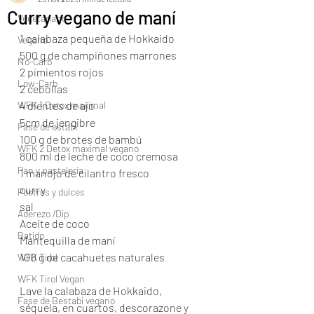
Curry vegano de maní
Vegetariano
1 calabaza pequeña de Hokkaido
Vegano
500 g de champiñones marrones
No-Carb
2 pimientos rojos
Low-Carb
2 cebollas
WFK 1 Detox maximal
4 dientes de ajo
5cm de jengibre
Fase de estabi
100 g de brotes de bambú
WFK 2 Detox maximal vegano
800 ml de leche de coco cremosa
Pan y pastelería
1 manojo de cilantro fresco
curry
Postres y dulces
sal
Aderezo /Dip
Aceite de coco
Batido
Mantequilla de maní
100 g de cacahuetes naturales
WFK Tirol
WFK Tirol Vegan
Lave la calabaza de Hokkaido, 
Fase de Bestabi vegano
séquela, en cuartos, descorazone y 